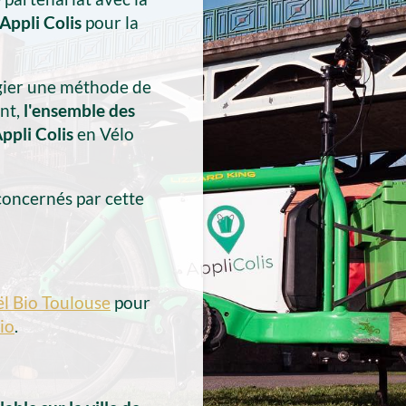
Appli Colis
pour la
égier une méthode de
nt,
l'ensemble des
ppli Colis
en Vélo
 concernés par cette
l Bio Toulouse
pour
io
.